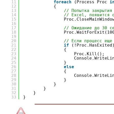
11
foreach
(Process Proc 
i
12
{
13
// Попытка закрытия
14
// Excel, появится 
15
Proc.CloseMainWindo
16
17
// Ожидание до 30 с
18
Proc.WaitForExit(10
19
20
// Если процесс еще
21
if
(!Proc.HasExited
22
{
23
Proc.Kill();
24
Console.WriteLi
25
}
26
else
27
{
28
Console.WriteLi
29
}
30
}
31
}
32
}
33
}