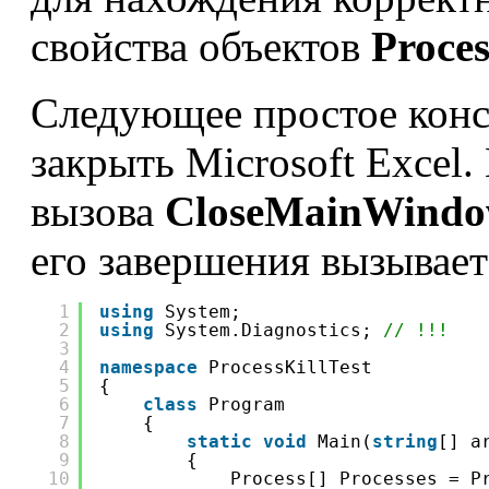
свойства объектов
Proces
Следующее простое конс
закрыть Microsoft Excel.
вызова
CloseMainWind
его завершения вызывае
1
using
System;
2
using
System.Diagnostics; 
// !!!
3
4
namespace
ProcessKillTest
5
{
6
class
Program
7
{
8
static
void
Main(
string
[] a
9
{
10
Process[] Processes = P