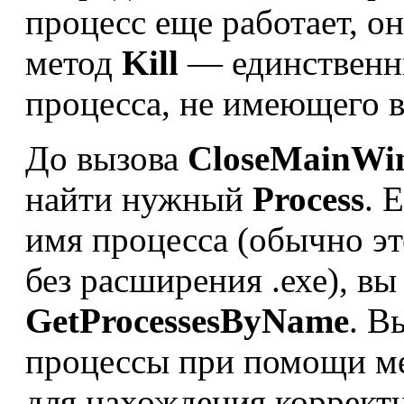
процесс еще работает, он
метод
Kill
— единственн
процесса, не имеющего в
До вызова
CloseMainWi
найти нужный
Process
. 
имя процесса (обычно э
без расширения .ехе), вы
GetProcessesByName
. В
процессы при помощи м
для нахождения корректн