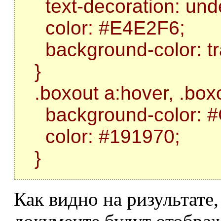
text-decoration: unde
color: #E4E2F6;
background-color: tr
}
.boxout a:hover, .boxo
background-color: 
color: #191970;
}
Как видно на ризультате,