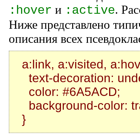
и
. Ра
:hover
:active
Ниже представлено типич
описания всех псевдокла
a:link, a:visited, a:hov
text-decoration: unde
color: #6A5ACD;
background-color: tr
}