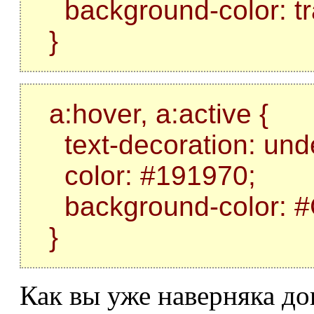
background-color: tr
}
a:hover, a:active {
text-decoration: unde
color: #191970;
background-color: 
}
Как вы уже наверняка до