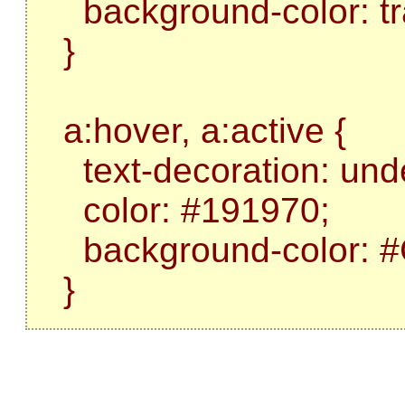
background-color: tr
}
a:hover, a:active {
text-decoration: unde
color: #191970;
background-color: 
}