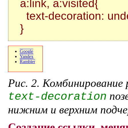
a:link, a:visited{
text-decoration: unde
}
Google
Yandex
Rambler
Рис. 2. Комбинирование 
позв
text-decoration
нижним и верхним подч
Создание ссылки, меня