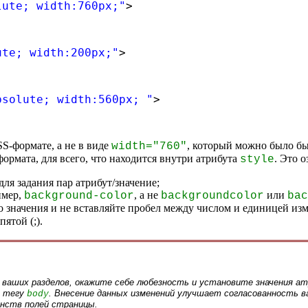
lute; width:760px;"
>
ute; width:200px;"
>
bsolute; width:560px; "
>
S-формате, а не в виде
, который можно было бы
width="760"
рмата, для всего, что находится внутри атрибута
. Это 
style
 для задания пар атрибут/значение;
имер,
, а не
или
background-color
backgroundcolor
bac
о значения и не вставляйте пробел между числом и единицей из
ятой (;).
я ваших разделов, окажите себе любезность и установите значения 
т тегу
. Внесение данных изменений улучшает согласованность в
body
анств полей страницы.