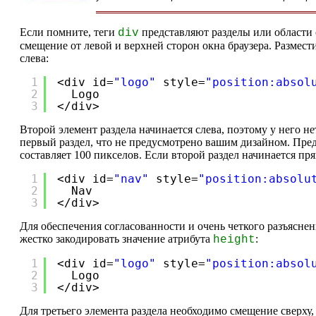
Если помните, теги
представляют разделы или области 
div
смещение от левой и верхней сторон окна браузера. Размести
слева:
1
<div id=
"logo"
style=
"position:absol
2
Logo
3
</div>
Второй элемент раздела начинается слева, поэтому у него не
первый раздел, что не предусмотрено вашим дизайном. Пред
составляет 100 пикселов. Если второй раздел начинается пря
1
<div id=
"nav"
style=
"position:absolu
2
Nav
3
</div>
Для обеспечения согласованности и очень четкого разъяснен
жестко закодировать значение атрибута
:
height
1
<div id=
"logo"
style=
"position:absol
2
Logo
3
</div>
Для третьего элемента раздела необходимо смещение сверху,