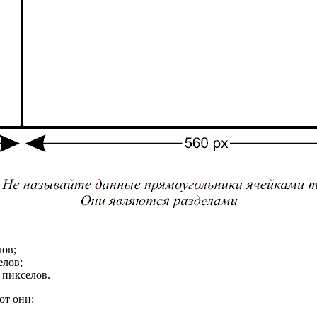
ов;
елов;
пикселов.
от они: