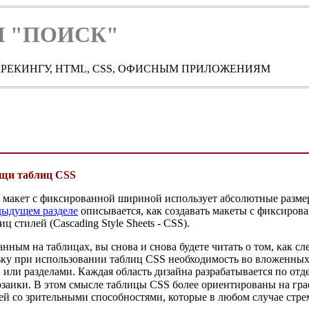
 "ПОИСК"
РЕКИНГУ, HTML, CSS, ОФИСНЫМ ПРИЛОЖЕНИЯМ
ощи таблиц CSS
то макет с фиксированной шириной использует абсолютные разме
дыдущем разделе
описывается, как создавать макеты с фиксиров
 стилей (Cascading Style Sheets - CSS).
ным на таблицах, вы снова и снова будете читать о том, как сл
льку при использовании таблиц CSS необходимость во вложенных 
), или разделами. Каждая область дизайна разрабатывается по от
озаики. В этом смысле таблицы CSS более ориентированы на гр
й со зрительными способностями, которые в любом случае стрем