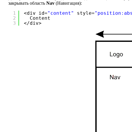
закрывать область
Nav
(Навигация):
1
<div id=
"content"
style=
"position:ab
2
Content
3
</div>