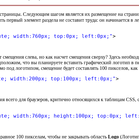
страницы. Следующим шагом является их размещение на страниц
ть первый элемент раздела не составит труда: он начинается в л
ute; width:760px; top:0px; left:0px;"
>
т смещения слева, но как насчет смещения сверху? Здесь необход
положим, что вы планируете вставить графический логотип в пе
мо под логотипом, смещение будет составлять 100 пикселов, как 
te; width:200px; top:100px; left:0px;"
>
ия всего для браузеров, критично относящихся к таблицам CSS, 
ute; width:760px; height:100px; top:0px; left
 равное 100 пикселам, чтобы не закрывать область
Logo
(Логотип