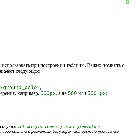
?
 использовать при построении таблицы. Важно помнить о
означает следующее:
;
kground_color
мерения, например,
, а не
или
;
56Орх
560
560 рх
атрибутов
,
,
и
leftmargin
topmargin
marginwidth
ашего дизайна в различных браузерах, которые по умолчанию