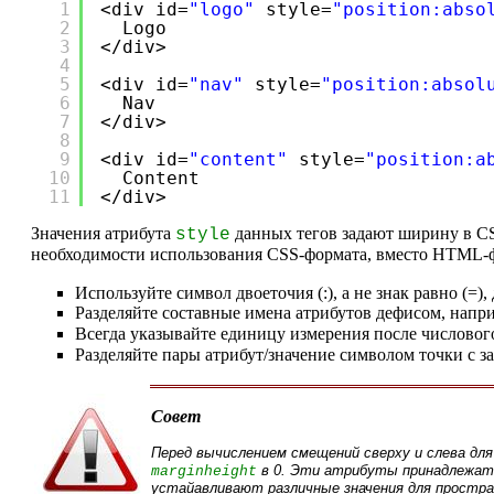
1
<div id=
"logo"
style=
"position:abso
2
Logo
3
</div>
4
5
<div id=
"nav"
style=
"position:absol
6
Nav
7
</div>
8
9
<div id=
"content"
style=
"position:a
10
Content
11
</div>
Значения атрибута
данных тегов задают ширину в CS
style
необходимости использования CSS-формата, вместо HTML-фо
Используйте символ двоеточия (:), а не знак равно (=),
Разделяйте составные имена атрибутов дефисом, напр
Всегда указывайте единицу измерения после числовог
Разделяйте пары атрибут/значение символом точки с зап
Совет
Перед вычислением смещений сверху и слева дл
в 0. Эти атрибуты принадлежа
marginheight
устайавливают различные значения для простр