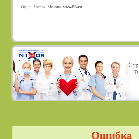
Офис - Россия, Москва:
www.R3.ru
Спр
ФГ
Ошибка