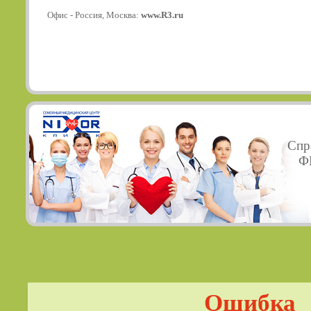
Офис - Россия, Москва:
www.R3.ru
Спр
ФГ
Ошибка