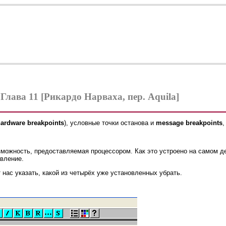
 Глава 11 [Рикардо Нарваха, пер. Aquila]
ardware breakpoints
), условные точки останова и
message breakpoints
,
озможность, предоставляемая процессором. Как это устроено на самом д
авление.
т нас указать, какой из четырёх уже установленных убрать.