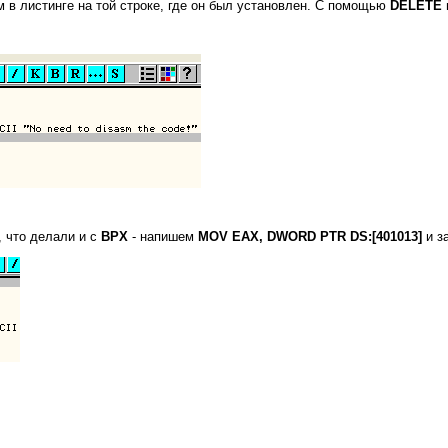
м в листинге на той строке, где он был установлен. С помощью
DELETE
, что делали и с
BPX
- напишем
MOV EAX, DWORD PTR DS:[401013]
и за