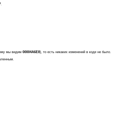
7
.
тому мы видим
00004A6E8
), то есть никаких изменений в коде не было.
вленным.