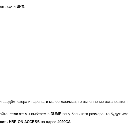
ом, как и
BPX
.
 и введём юзера и пароль, и мы согласимся, то выполнение остановится
байта, если же мы выберем в
DUMP
зону большего размера, то будут име
овить
HBP ON ACCESS
на адрес
4020CA
.