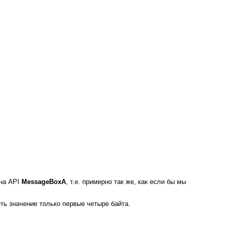
 на API
MessageBoxA
, т.е. примерно так же, как если бы мы
ть значение только первые четыре байта.