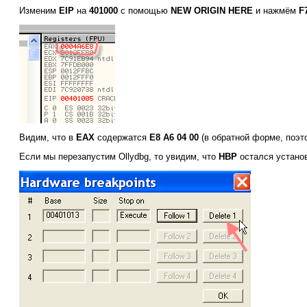
Изменим
EIP
на
401000
с помощью
NEW ORIGIN HERE
и нажмём
F
Видим, что в
EAX
содержатся
E8 A6 04 00
(в обратной форме, поэ
Если мы перезапустим Ollydbg, то увидим, что
HBP
остался устано