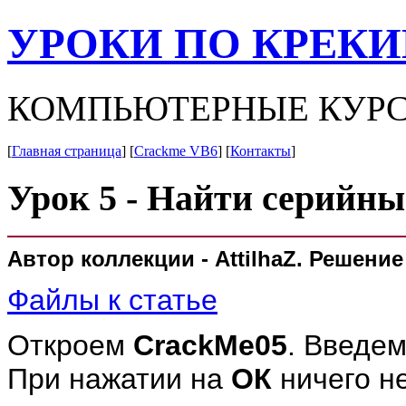
УРОКИ ПО КРЕК
КОМПЬЮТЕРНЫЕ КУРС
[
Главная страница
] [
Crackme VB6
] [
Контакты
]
Урок 5 - Найти серийн
Автор коллекции - AttilhaZ. Решени
Файлы к статье
Откроем
CrackMe05
. Введе
При нажатии на
ОК
ничего не