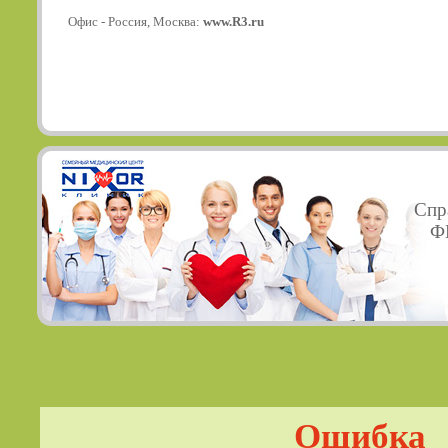
Офис - Россия, Москва:
www.R3.ru
Спр
ФГ
Ошибка